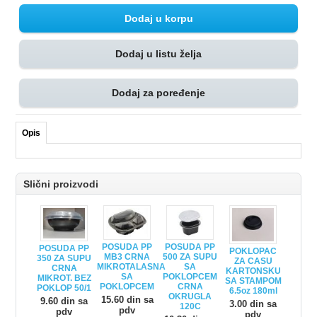
Dodaj u listu želja
Dodaj za poređenje
Opis
Slični proizvodi
POSUDA PP
POSUDA PP
POSUDA PP
POKLOPAC
MB3 CRNA
500 ZA SUPU
350 ZA SUPU
ZA CASU
MIKROTALASNA
SA
CRNA
KARTONSKU
SA
POKLOPCEM
MIKROT. BEZ
SA STAMPOM
POKLOPCEM
CRNA
POKLOP 50/1
6.5oz 180ml
OKRUGLA
15.60 din sa
9.60 din sa
3.00 din sa
120C
pdv
pdv
pdv