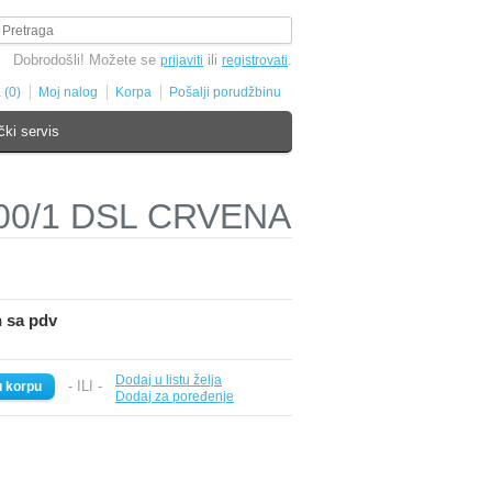
Dobrodošli! Možete se
ili
.
prijaviti
registrovati
 (0)
Moj nalog
Korpa
Pošalji porudžbinu
čki servis
00/1 DSL CRVENA
n sa pdv
Dodaj u listu želja
- ILI -
Dodaj za poređenje