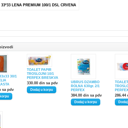
 33*33 LENA PREMIUM 100/1 DSL CRVENA
oizvodi
TOALET PAPIR
TROSLOJNI 10/1
3x33 30/1
PERFEX BRESKVA
LIA
UBRUS DZAMBO
TOALET
330.00 din sa pdv
ASTA
ROLNA 630gr. 2/1
TROSLO
n sa pdv
PERFEX
PERFEX
384.00 din sa pdv
286.44 