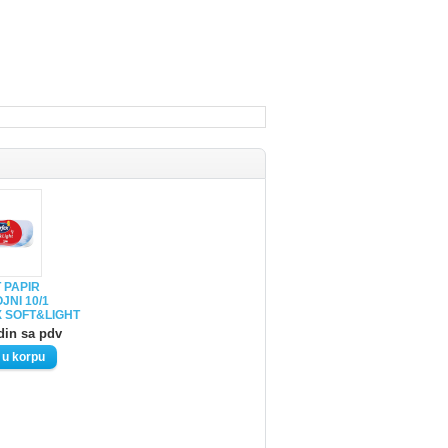
 PAPIR
JNI 10/1
 SOFT&LIGHT
din sa pdv