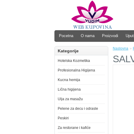
Pocetna
O nama
Proizvodi
Uput
»
Naslovna
Kategorije
SAL
Hotelska Kozmetika
Profesionalna Higijena
Kucna hemija
Lična higijena
Ulja za masažu
Pelene za decu i odrasle
Peskiri
Za restorane i kafiće