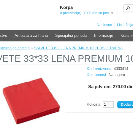
Korpa
0 proizvod(a) - 0.00 din sa pdv
Naslovna
Lista želja
stvo
Ambalaza za hranu
Specijalna ponuda
Informacije
Korisni
»
Papirna galanterija
SALVETE 33*33 LENA PREMIUM 100/1 DSL CRVENA
VETE 33*33 LENA PREMIUM 1
Kod proizvoda:
4003414
Dostupnost:
Na lageru
Sa pdv-om. 270.00 di
Količina: