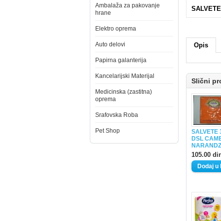
Ambalaža za pakovanje
SALVETE
hrane
Elektro oprema
Auto delovi
Opis
Papirna galanterija
Kancelarijski Materijal
Slični pr
Medicinska (zastitna)
oprema
Srafovska Roba
Pet Shop
SALVETE 3
DSL CAME
NARANDZ
105.00 di