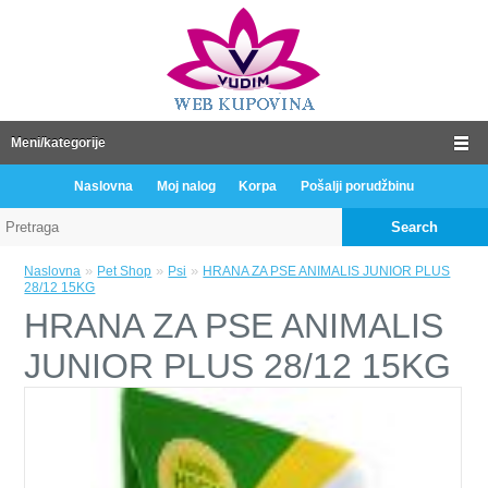
Meni/kategorije
Naslovna
Moj nalog
Korpa
Pošalji porudžbinu
Search
»
»
»
Naslovna
Pet Shop
Psi
HRANA ZA PSE ANIMALIS JUNIOR PLUS
28/12 15KG
HRANA ZA PSE ANIMALIS
JUNIOR PLUS 28/12 15KG