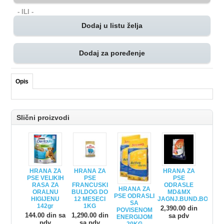
- ILI -
Dodaj u listu želja
Dodaj za poređenje
Opis
Slični proizvodi
HRANA ZA
HRANA ZA
HRANA ZA
PSE VELIKIH
PSE
PSE
RASA ZA
FRANCUSKI
ODRASLE
HRANA ZA
ORALNU
BULDOG DO
MD&MX
PSE ODRASLI
HIGIJENU
12 MESECI
JAGNJ.BUND.BOROV.
SA
142gr
1KG
2,390.00 din
POVISENOM
144.00 din sa
1,290.00 din
sa pdv
ENERGIJOM
pdv
sa pdv
20KG