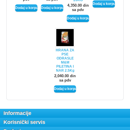
4,350.00 din
sa pdv
HRANA ZA
PSE
ODRASLE
M&M
PILETINA I
NAR 2.5Kg
2,040.00 din
sa pdv
Informacije
Korisnički servis