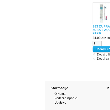
SET ZA PR
ZUBA 3 AQ
PAPIR
24.00 din s
Dodaj u li
Dodaj za
Informacije
K
O Nama
Podaci o isporuci
Uputstvo