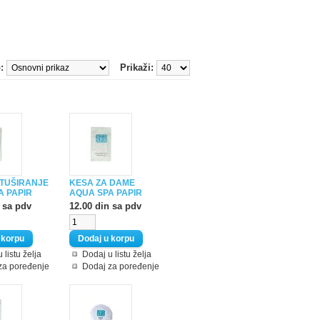
:
Prikaži:
 TUŠIRANJE
KESA ZA DAME
A PAPIR
AQUA SPA PAPIR
 sa pdv
12.00 din sa pdv
 listu želja
Dodaj u listu želja
za poređenje
Dodaj za poređenje