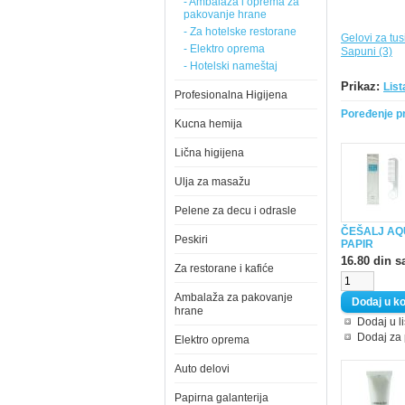
- Ambalaža i oprema za
pakovanje hrane
- Za hotelske restorane
Gelovi za tus
- Elektro oprema
Sapuni (3)
- Hotelski nameštaj
Prikaz:
List
Profesionalna Higijena
Poređenje pr
Kucna hemija
Lična higijena
Ulja za masažu
Pelene za decu i odrasle
ČEŠALJ AQ
Peskiri
PAPIR
16.80 din s
Za restorane i kafiće
Ambalaža za pakovanje
hrane
Dodaj u li
Dodaj za
Elektro oprema
Auto delovi
Papirna galanterija