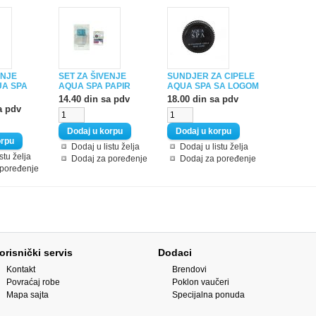
ANJE
SET ZA ŠIVENJE
SUNDJER ZA CIPELE
UA SPA
AQUA SPA PAPIR
AQUA SPA SA LOGOM
14.40 din sa pdv
18.00 din sa pdv
a pdv
Dodaj u listu želja
Dodaj u listu želja
stu želja
Dodaj za poređenje
Dodaj za poređenje
 poređenje
orisnički servis
Dodaci
Kontakt
Brendovi
Povraćaj robe
Poklon vaučeri
Mapa sajta
Specijalna ponuda