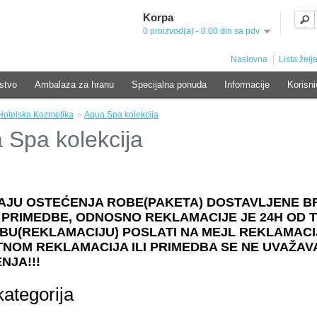
Korpa
0 proizvod(a) - 0.00 din sa pdv
Naslovna
Lista želja
stvo
Ambalaza za hranu
Specijalna ponuda
Informacije
Korisni
»
Hotelska Kozmetika
Aqua Spa kolekcija
 Spa kolekcija
AJU OSTEĆENJA ROBE(PAKETA) DOSTAVLJENE 
 PRIMEDBE, ODNOSNO REKLAMACIJE JE 24H OD 
BU(REKLAMACIJU) POSLATI NA MEJL REKLAMACI
NOM REKLAMACIJA ILI PRIMEDBA SE NE UVAŽAVA
NJA!!!
kategorija