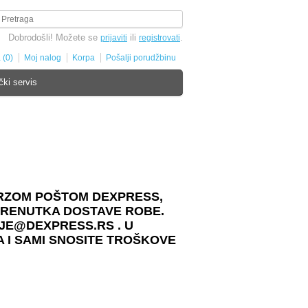
Dobrodošli! Možete se
ili
.
prijaviti
registrovati
 (0)
Moj nalog
Korpa
Pošalji porudžbinu
čki servis
BRZOM POŠTOM DEXPRESS,
TRENUTKA DOSTAVE ROBE.
JE@DEXPRESS.RS . U
 I SAMI SNOSITE TROŠKOVE