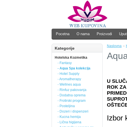
Pocetna
O nama
Proizvodi
Uput
»
Naslovna
Kategorije
Aqua
Hotelska Kozmetika
- Fantasy
- Aqua Spa kolekcija
- Hotel Supply
- Aromatherapy
U SLUČ
- Wellnes aqua
ROK ZA
- Rinfuz pakovanja
PRIMED
- Dodatna oprema
SUPROT
- Frotirski program
OŠTEĆE
- Posteljina
- Dozeri i dispenzeri
Izbor 
- Kucna hemija
- Lična higijena