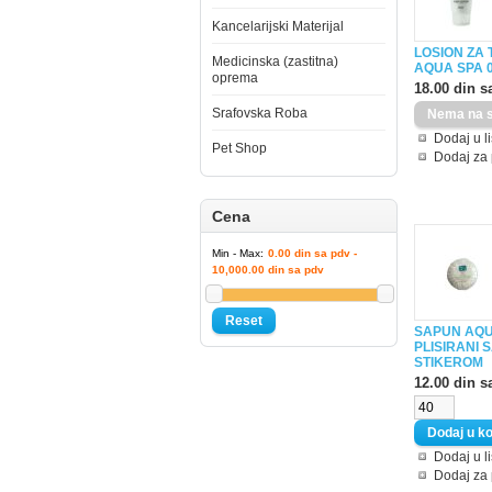
Kancelarijski Materijal
LOSION ZA 
Medicinska (zastitna)
AQUA SPA 0
oprema
18.00 din s
Srafovska Roba
Dodaj u li
Pet Shop
Dodaj za
Cena
Min - Max:
0.00 din sa pdv -
10,000.00 din sa pdv
Reset
SAPUN AQU
PLISIRANI 
STIKEROM
12.00 din s
Dodaj u li
Dodaj za