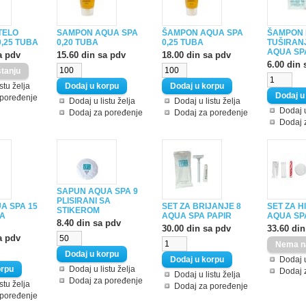
TELO
SAMPON AQUA SPA
ŠAMPON AQUA SPA
ŠAMPON I
,25 TUBA
0,20 TUBA
0,25 TUBA
TUŠIRANJ
AQUA SP
a pdv
15.60 din sa pdv
18.00 din sa pdv
6.00 din 
stu želja
 poređenje
Dodaj u listu želja
Dodaj u listu želja
Dodaj u
Dodaj za poređenje
Dodaj za poređenje
Dodaj 
SAPUN AQUA SPA 9
PLISIRANI SA
A SPA 15
SET ZA BRIJANJE 8
SET ZA H
STIKEROM
SA
AQUA SPA PAPIR
AQUA SP
8.40 din sa pdv
30.00 din sa pdv
33.60 din
a pdv
Dodaj u
Dodaj u listu želja
Dodaj 
Dodaj u listu želja
Dodaj za poređenje
stu želja
Dodaj za poređenje
 poređenje