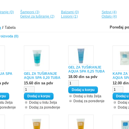
iranje (0)
Šamponi (3)
Balzami (0)
Setovi (4)
Gelovi za tuširanje (2)
Losioni (1)
Ostalo (4)
Poređaj po
/
Tabela
a
oizvoda (0)
GEL ZA TUŠIRANJE
AQUA SPA 0,25 TUBA
UA SPA
GEL ZA TUŠIRANJE
KAPA ZA
18.00 din sa pdv
AQUA SPA 0,20 TUBA
AQUA SP
a pdv
15.60 din sa pdv
12.00 din
Dodaj u listu želja
Dodaj za poređenje
stu želja
Dodaj u listu želja
Dodaj u
 poređenje
Dodaj za poređenje
Dodaj 