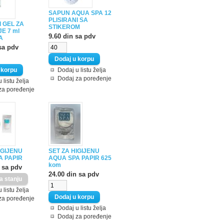
SAPUN AQUA SPA 12
PLISIRANI SA
 GEL ZA
STIKEROM
E 7 ml
9.60 din sa pdv
A
sa pdv
Dodaj u listu želja
Dodaj za poređenje
 listu želja
za poređenje
IGIJENU
SET ZA HIGIJENU
A PAPIR
AQUA SPA PAPIR 625
kom
 sa pdv
24.00 din sa pdv
 listu želja
za poređenje
Dodaj u listu želja
Dodaj za poređenje