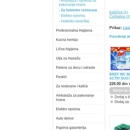
- Ambalaža i oprema za
pakovanje hrane
- Za hotelske restorane
Kašičice (1)
- Elektro oprema
Čačkalice (2
- Hotelski nameštaj
Prikaz:
List
Profesionalna Higijena
Poređenje pr
Kucna hemija
Lična higijena
Ulja za masažu
Pelene za decu i odrasle
BREF WC B
Peskiri
ACTIV DUO 
228.00 din 
Za restorane i kafiće
Ambalaža za pakovanje
Dodaj u li
hrane
Dodaj za
Elektro oprema
Auto delovi
Papirna galanterija