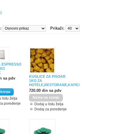
0)
:
Prikaži:
A ESPRESSO
0/1
K
KUGLICE ZA PISOAR
in sa pdv
1KG ZA
HOTELE,RESTORANE,KAFICE
720.00 din sa pdv
 listu želja
za poređenje
Dodaj u listu želja
Dodaj za poređenje