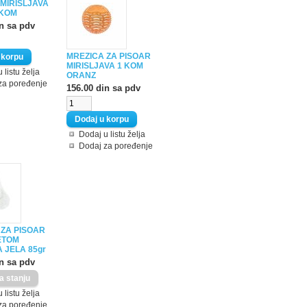
MIRISLJAVA
1KOM
in sa pdv
MREZICA ZA PISOAR
MIRISLJAVA 1 KOM
 listu želja
ORANZ
za poređenje
156.00 din sa pdv
Dodaj u listu želja
Dodaj za poređenje
 ZA PISOAR
ETOM
 JELA 85gr
in sa pdv
 listu želja
za poređenje