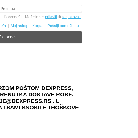
Dobrodošli! Možete se
ili
.
prijaviti
registrovati
 (0)
Moj nalog
Korpa
Pošalji porudžbinu
čki servis
BRZOM POŠTOM DEXPRESS,
TRENUTKA DOSTAVE ROBE.
JE@DEXPRESS.RS . U
 I SAMI SNOSITE TROŠKOVE