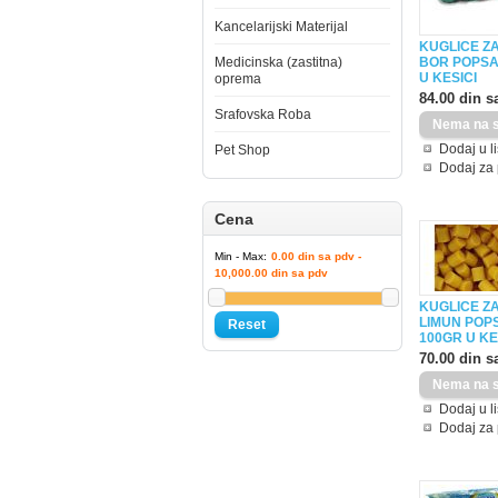
Kancelarijski Materijal
KUGLICE Z
Medicinska (zastitna)
BOR POPSA
U KESICI
oprema
84.00 din s
Srafovska Roba
Dodaj u li
Pet Shop
Dodaj za
Cena
Min - Max:
0.00 din sa pdv -
10,000.00 din sa pdv
KUGLICE Z
LIMUN POP
Reset
100GR U KE
70.00 din s
Dodaj u li
Dodaj za