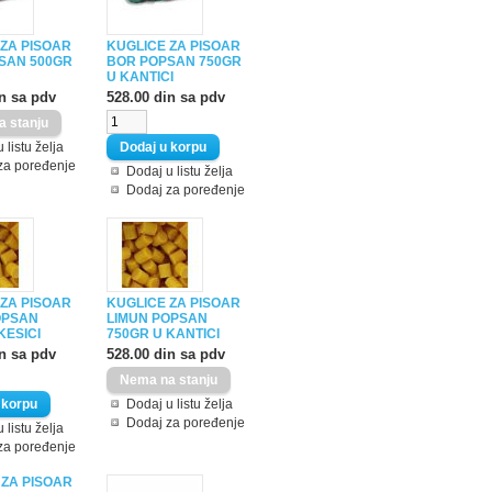
 ZA PISOAR
KUGLICE ZA PISOAR
SAN 500GR
BOR POPSAN 750GR
U KANTICI
in sa pdv
528.00 din sa pdv
 listu želja
za poređenje
Dodaj u listu želja
Dodaj za poređenje
 ZA PISOAR
KUGLICE ZA PISOAR
OPSAN
LIMUN POPSAN
KESICI
750GR U KANTICI
in sa pdv
528.00 din sa pdv
Dodaj u listu želja
Dodaj za poređenje
 listu želja
za poređenje
 ZA PISOAR