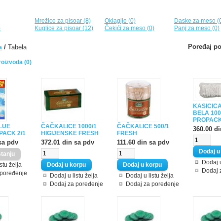
Mrežice za pisoar (8)
Oklagije (0)
Daske za meso (
)
Kuglice za pisoar (12)
Čekići za meso (0)
Panj za meso (0)
Poređaj po
/
Tabela
a
oizvoda (0)
KASICIC
BELA 100
PROPAC
LUE
ČAČKALICE 1000/1
ČAČKALICE 500/1
360.00 d
PACK 2/1
HIGIJENSKE FRESH
FRESH
sa pdv
372.01 din sa pdv
111.60 din sa pdv
Dodaj u
stu želja
Dodaj 
 poređenje
Dodaj u listu želja
Dodaj u listu želja
Dodaj za poređenje
Dodaj za poređenje