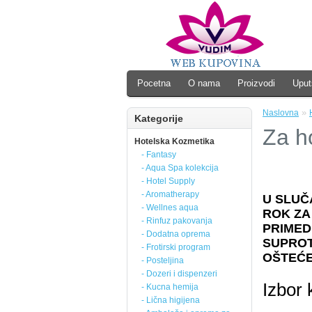
Pocetna
O nama
Proizvodi
Uput
»
Naslovna
Kategorije
Za h
Hotelska Kozmetika
- Fantasy
- Aqua Spa kolekcija
- Hotel Supply
- Aromatherapy
U SLUČ
- Wellnes aqua
ROK ZA
- Rinfuz pakovanja
PRIMED
- Dodatna oprema
SUPROT
- Frotirski program
OŠTEĆE
- Posteljina
- Dozeri i dispenzeri
Izbor 
- Kucna hemija
- Lična higijena