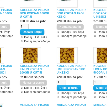
A PISOAR
KUGLICE ZA PISOAR
KUGLICE ZA PISOAR
KUGLICE
N 100GR
BOR POPSAN 100GR
BOR POPSAN 1KG U
BOR POP
U KUTIJI
KESICI
U KESICI
a pdv
108.00 din sa pdv
720.00 din sa pdv
275.00 d
stu želja
Dodaj u listu želja
Dodaj u
 poređenje
Dodaj za poređenje
Dodaj 
Dodaj u listu želja
Dodaj za poređenje
A PISOAR
KUGLICE ZA PISOAR
KUGLICE ZA PISOAR
KUGLICE
SAN
LIMUN POPSAN
LIMUN POPSAN 1KG
LIMUN P
SICI
100GR U KUTIJI
U KESICI
500GR U 
a pdv
95.00 din sa pdv
720.00 din sa pdv
312.00 d
stu želja
Dodaj u listu želja
 poređenje
Dodaj za poređenje
Dodaj u listu želja
Dodaj u
Dodaj za poređenje
Dodaj 
MREZICA ZA PISOAR
MREZICA ZA PISOAR
MREZICA