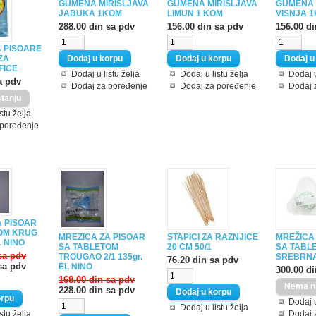
GUMENA MIRISLJAVA
GUMENA MIRISLJAVA
GUMENA 
JABUKA 1KOM
LIMUN 1 KOM
VISNJA 
288.00 din sa pdv
156.00 din sa pdv
156.00 d
A PISOARE
 ZA
FICE
Dodaj u listu želja
Dodaj u listu želja
Dodaj u
a pdv
Dodaj za poređenje
Dodaj za poređenje
Dodaj 
stu želja
 poređenje
A PISOAR
OM KRUG
MREZICA ZA PISOAR
STAPICI ZA RAZNJICE
MREŽICA
L NINO
SA TABLETOM
20 CM 50/1
SA TABL
sa pdv
TROUGAO 2/1 135gr.
SREBRNA
76.20 din sa pdv
sa pdv
EL NINO
300.00 d
168.00 din sa pdv
228.00 din sa pdv
Dodaj u
Dodaj u listu želja
stu želja
Dodaj 