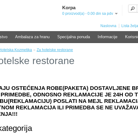
Korpa
0 proizvod(a) - 0.00 din sa pdv
Naslovna
Lista želja
stvo
Ambalaza za hranu
Specijalna ponuda
Informacije
Korisni
»
Hotelska Kozmetika
Za hotelske restorane
otelske restorane
AJU OSTEĆENJA ROBE(PAKETA) DOSTAVLJENE 
 PRIMEDBE, ODNOSNO REKLAMACIJE JE 24H OD 
BU(REKLAMACIJU) POSLATI NA MEJL REKLAMACI
NOM REKLAMACIJA ILI PRIMEDBA SE NE UVAŽAVA
NJA!!!
kategorija