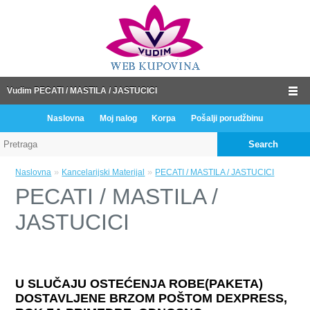
Vudim PECATI / MASTILA / JASTUCICI
Naslovna
Moj nalog
Korpa
Pošalji porudžbinu
Search
»
»
Naslovna
Kancelarijski Materijal
PECATI / MASTILA / JASTUCICI
PECATI / MASTILA /
JASTUCICI
U SLUČAJU OSTEĆENJA ROBE(PAKETA)
DOSTAVLJENE BRZOM POŠTOM DEXPRESS,