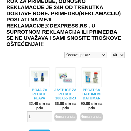
ROK ZA PRIMEDBE, ODNOSNO
REKLAMACIJE JE 24H OD TRENUTKA
DOSTAVE ROBE. PRIMEDBU(REKLAMACIJU)
POSLATI NA MEJL
REKLAMACIJE@DEXPRESS.RS . U
SUPROTNOM REKLAMACIJA ILI PRIMEDBA
SE NE UVAŽAVA I SAMI SNOSITE TROŠKOVE
OŠTEĆENJA!!!
BOJA ZA
JASTUCE ZA
PECAT SA
PECATE
PECATE
DATUMOM
PLAVA
100X65 BR3
DATUMAR
32.40 din sa
66.00 din sa
90.00 din sa
pdv
pdv
pdv