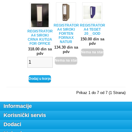
REGISTRATOR
REGISTRATOR
A4 SIROKI
A4 TEGET
REGISTRATOR
FORTEN
20__GOD
A4 SIROKI
FORNAX
150.00 din sa
CRNA KUTIJA
NATUR
pdv
FOR OFFICE
134.30 din sa
318.00 din sa
pdv
pdv
Prikaz 1 do 7 od 7 (1 Strana)
Informacije
Korisnički servis
Dodaci