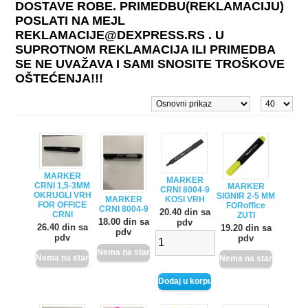
DOSTAVE ROBE. PRIMEDBU(REKLAMACIJU)
POSLATI NA MEJL
REKLAMACIJE@DEXPRESS.RS . U
SUPROTNOM REKLAMACIJA ILI PRIMEDBA
SE NE UVAŽAVA I SAMI SNOSITE TROŠKOVE
OŠTEĆENJA!!!
MARKER
MARKER
CRNI 1,5-3MM
MARKER
CRNI 8004-9
OKRUGLI VRH
SIGNIR 2-5 MM
KOSI VRH
MARKER
FOR OFFICE
FORoffice
CRNI 8004-9
20.40 din sa
CRNI
ZUTI
18.00 din sa
pdv
26.40 din sa
19.20 din sa
pdv
pdv
pdv