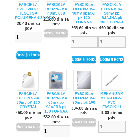
FASCIKLA
FASCIKLA
FASCIKLA
FASCIKLA
PVC 120/180
ULOZNA A4
ULOZNA A4
ULOZNA A4
TEGET SA
40my 008
40my pp MAT
50my pp
POLUMEHANIZAMOM
pk 100
SJAJNA pk
216.00 din sa
FORNAX
100 FORNAX
20.40 din sa
pdv
255.60 din sa
450.00 din sa
pdv
pdv
pdv
FASCIKLA
FASCIKLA
FASCIKLA
MEHANIZAM
ULOZNA A4
ULOZNA A4
ULOZNA A4
METALNI ZA
60my pK 100
60my pp
80my pk 100
PVC
CRYSTAL
SJAJNA pk
FASCIKLU
334.80 din sa
100 FORNAX
450.00 din sa
9.60 din sa
pdv
552.00 din sa
pdv
pdv
pdv