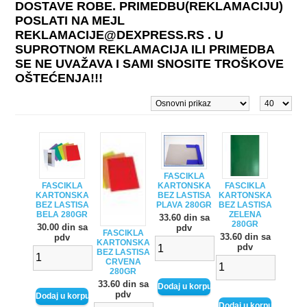
DOSTAVE ROBE. PRIMEDBU(REKLAMACIJU)
POSLATI NA MEJL
REKLAMACIJE@DEXPRESS.RS . U
SUPROTNOM REKLAMACIJA ILI PRIMEDBA
SE NE UVAŽAVA I SAMI SNOSITE TROŠKOVE
OŠTEĆENJA!!!
FASCIKLA
FASCIKLA
FASCIKLA
KARTONSKA
KARTONSKA
KARTONSKA
BEZ LASTISA
BEZ LASTISA
BEZ LASTISA
PLAVA 280GR
BELA 280GR
ZELENA
33.60 din sa
280GR
30.00 din sa
pdv
FASCIKLA
33.60 din sa
pdv
KARTONSKA
pdv
BEZ LASTISA
CRVENA
280GR
33.60 din sa
pdv