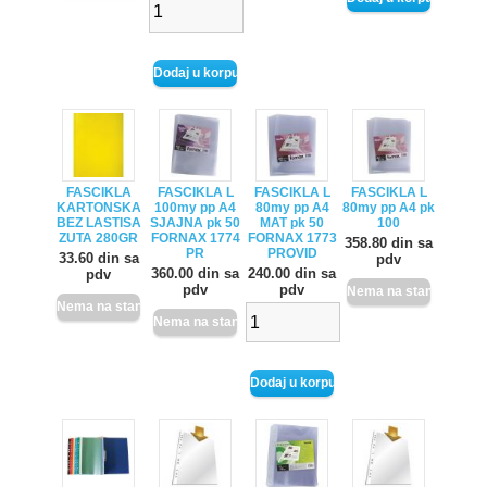
FASCIKLA
FASCIKLA L
FASCIKLA L
FASCIKLA L
KARTONSKA
100my pp A4
80my pp A4
80my pp A4 pk
BEZ LASTISA
SJAJNA pk 50
MAT pk 50
100
ZUTA 280GR
FORNAX 1774
FORNAX 1773
358.80 din sa
PR
PROVID
33.60 din sa
pdv
360.00 din sa
240.00 din sa
pdv
pdv
pdv