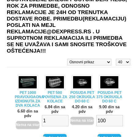
ROK ZA PRIMEDBE, ODNOSNO
REKLAMACIJE JE 24H OD TRENUTKA
DOSTAVE ROBE. PRIMEDBU(REKLAMACIJU)
POSLATI NA MEJL
REKLAMACIJE@DEXPRESS.RS . U
SUPROTNOM REKLAMACIJA ILI PRIMEDBA
SE NE UVAŽAVA I SAMI SNOSITE TROŠKOVE
OŠTEĆENJA!!!
PET 1000
PET 500
POSUDA PET
POSUDA PET
PRAVOUGAONA
POVISENA ZA
250 OKRUGLA
375 OKRUGLA
IZDIGNUTA ZA
KOLACE
DO 60 C
DO 60 C
DVA KOLACA
6.84 din sa
4.20 din sa
9.00 din sa
6.60 din sa
pdv
pdv
pdv
pdv