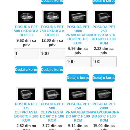
POSUDA PET
POSUDA PET
POSUDA PET
POSUDA PET
500 OKRUGLA
750 OKRUGLA
1000
250
DO 60 C
DO 60 C
PRAVOUGAONA
CETVRTASTA
DO 60°C 100
DO 60°C F 100
9.62 din sa
12.00 din sa
KOM.
KOM
pdv
pdv
6.96 din sa
2.32 din sa
pdv
pdv
POSUDA PET
POSUDA PET
POSUDA PET
POSUDA PET
375
500
750
2000
CETVRTASTA
CETVRTASTA
PRAVOUGAONA
PRAVOUGAONA
DO 60°C F 100
DO 60°C F 100
DO 60°C F 100
DO 60°C F 100
KOM
KOM
KOM
KOM
2.82 din sa
3.72 din sa
5.14 din sa
15.00 din sa