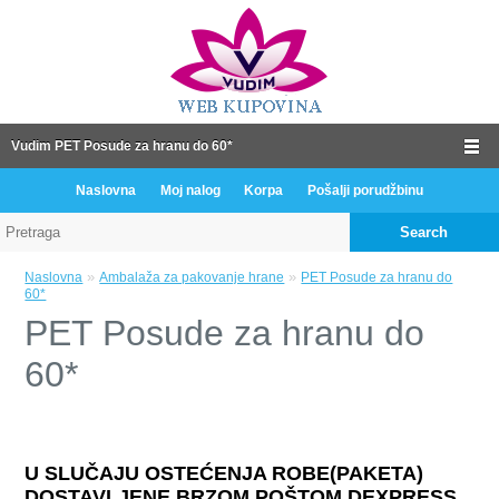
Vudim PET Posude za hranu do 60*
Naslovna
Moj nalog
Korpa
Pošalji porudžbinu
Search
»
»
Naslovna
Ambalaža za pakovanje hrane
PET Posude za hranu do
60*
PET Posude za hranu do
60*
U SLUČAJU OSTEĆENJA ROBE(PAKETA)
DOSTAVLJENE BRZOM POŠTOM DEXPRESS,