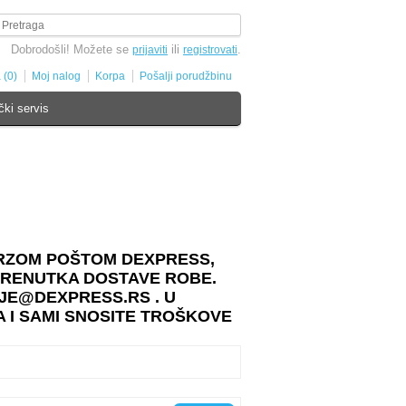
Dobrodošli! Možete se
ili
.
prijaviti
registrovati
 (0)
Moj nalog
Korpa
Pošalji porudžbinu
čki servis
BRZOM POŠTOM DEXPRESS,
TRENUTKA DOSTAVE ROBE.
JE@DEXPRESS.RS . U
 I SAMI SNOSITE TROŠKOVE