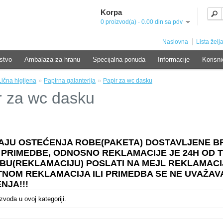
Korpa
0 proizvod(a) - 0.00 din sa pdv
Naslovna
Lista želja
stvo
Ambalaza za hranu
Specijalna ponuda
Informacije
Korisni
»
»
Lična higijena
Papirna galanterija
Papir za wc dasku
r za wc dasku
AJU OSTEĆENJA ROBE(PAKETA) DOSTAVLJENE 
 PRIMEDBE, ODNOSNO REKLAMACIJE JE 24H OD 
BU(REKLAMACIJU) POSLATI NA MEJL REKLAMACI
NOM REKLAMACIJA ILI PRIMEDBA SE NE UVAŽAVA
NJA!!!
voda u ovoj kategoriji.