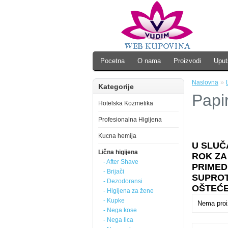
Pocetna
O nama
Proizvodi
Uput
»
Naslovna
Kategorije
Papi
Hotelska Kozmetika
Profesionalna Higijena
Kucna hemija
U SLUČ
Lična higijena
ROK ZA
- After Shave
PRIMED
- Brijači
SUPROT
- Dezodoransi
OŠTEĆE
- Higijena za žene
- Kupke
Nema proiz
- Nega kose
- Nega lica