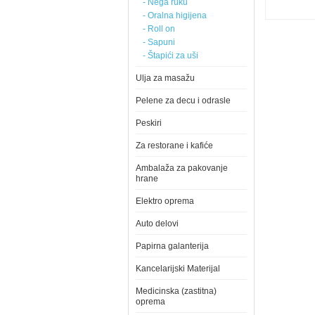
- Nega ruku
- Oralna higijena
- Roll on
- Sapuni
- Štapići za uši
Ulja za masažu
Pelene za decu i odrasle
Peskiri
Za restorane i kafiće
Ambalaža za pakovanje
hrane
Elektro oprema
Auto delovi
Papirna galanterija
Kancelarijski Materijal
Medicinska (zastitna)
oprema