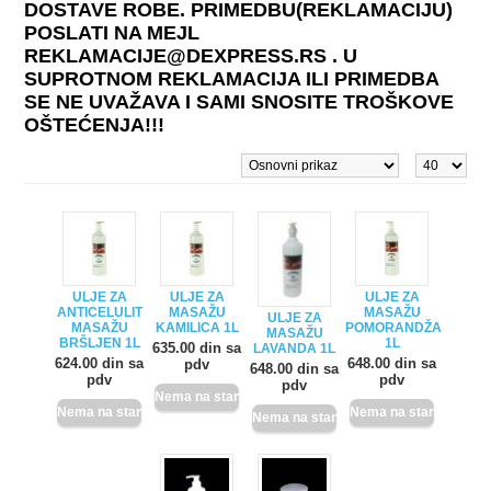
DOSTAVE ROBE. PRIMEDBU(REKLAMACIJU)
POSLATI NA MEJL
REKLAMACIJE@DEXPRESS.RS . U
SUPROTNOM REKLAMACIJA ILI PRIMEDBA
SE NE UVAŽAVA I SAMI SNOSITE TROŠKOVE
OŠTEĆENJA!!!
ULJE ZA
ULJE ZA
ULJE ZA
ANTICELULIT
MASAŽU
MASAŽU
ULJE ZA
MASAŽU
KAMILICA 1L
POMORANDŽA
MASAŽU
BRŠLJEN 1L
1L
635.00 din sa
LAVANDA 1L
624.00 din sa
648.00 din sa
pdv
648.00 din sa
pdv
pdv
pdv