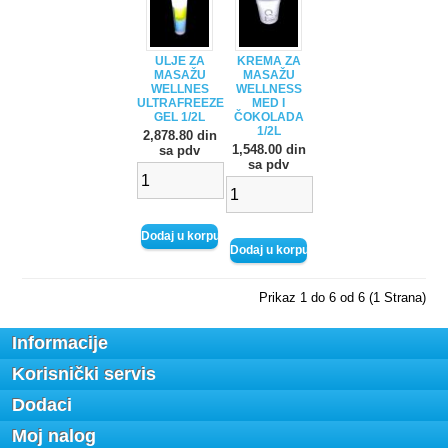
ULJE ZA
KREMA ZA
MASAŽU
MASAŽU
WELLNES
WELLNESS
ULTRAFREEZE
MED I
GEL 1/2L
ČOKOLADA
1/2L
2,878.80 din
1,548.00 din
sa pdv
sa pdv
Prikaz 1 do 6 od 6 (1 Strana)
Informacije
Korisnički servis
Dodaci
Moj nalog