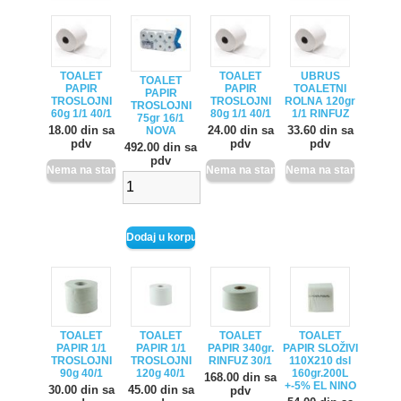
TOALET
TOALET
UBRUS
TOALET
PAPIR
PAPIR
TOALETNI
PAPIR
TROSLOJNI
TROSLOJNI
ROLNA 120gr
TROSLOJNI
60g 1/1 40/1
80g 1/1 40/1
1/1 RINFUZ
75gr 16/1
18.00 din sa
24.00 din sa
33.60 din sa
NOVA
pdv
pdv
pdv
492.00 din sa
pdv
TOALET
TOALET
TOALET
TOALET
PAPIR 1/1
PAPIR 1/1
PAPIR 340gr.
PAPIR SLOŽIVI
TROSLOJNI
TROSLOJNI
RINFUZ 30/1
110X210 dsl
90g 40/1
120g 40/1
160gr.200L
168.00 din sa
+-5% EL NINO
30.00 din sa
45.00 din sa
pdv