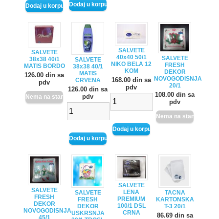
SALVETE
SALVETE
40x40 50/1
SALVETE
38x38 40/1
SALVETE
NIKO BELA 12
FRESH
MATIS BORDO
38x38 40/1
KOM
DEKOR
MATIS
126.00 din sa
NOVOGODISNJA
168.00 din sa
CRVENA
pdv
20/1
pdv
126.00 din sa
108.00 din sa
pdv
pdv
SALVETE
SALVETE
LENA
SALVETE
TACNA
FRESH
PREMIUM
FRESH
KARTONSKA
DEKOR
100/1 DSL
DEKOR
T-3 20/1
NOVOGODISNJA
CRNA
USKRSNJA
86.69 din sa
45/1