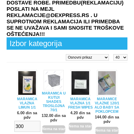
DOSTAVE ROBE. PRIMEDBU(REKLAMACIJU)
POSLATI NA MEJL
REKLAMACIJE@DEXPRESS.RS . U
SUPROTNOM REKLAMACIJA ILI PRIMEDBA
SE NE UVAŽAVA I SAMI SNOSITE TROŠKOVE
OŠTEĆENJA!!!
Izbor kategorija
MARAMICA U
KUTIJI
MARAMICA
MARAMICA
MARAMICE
SHADES
VLAZNA
VLAZNA 1/1
VLAZNE 120/1
TROSLOJNA
LIMUN 1/1
FRESH WIPES
ALO BABY SA
70/1
POKLOPCEM
6.00 din sa
4.20 din sa
132.00 din sa
144.00 din sa
pdv
pdv
pdv
pdv