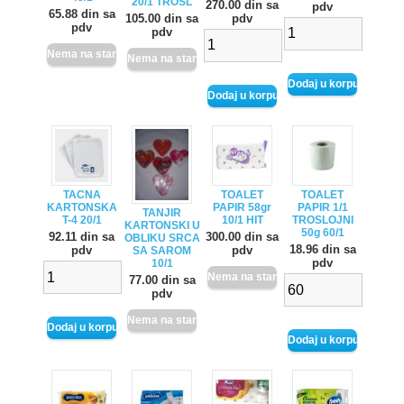
20/1 TROSL
270.00 din sa
pdv
65.88 din sa
105.00 din sa
pdv
pdv
pdv
TACNA
TOALET
TOALET
KARTONSKA
PAPIR 58gr
PAPIR 1/1
TANJIR
T-4 20/1
10/1 HIT
TROSLOJNI
KARTONSKI U
50g 60/1
92.11 din sa
300.00 din sa
OBLIKU SRCA
18.96 din sa
pdv
pdv
SA SAROM
pdv
10/1
77.00 din sa
pdv