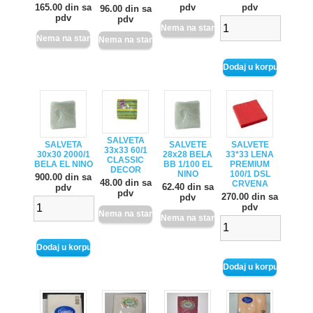
pdv
165.00 din sa
pdv
96.00 din sa
pdv
pdv
SALVETA
SALVETA
SALVETE
SALVETE
33x33 60/1
30x30 2000/1
28x28 BELA
33*33 LENA
CLASSIC
BELA EL NINO
BB 1/100 EL
PREMIUM
DECOR
NINO
100/1 DSL
900.00 din sa
48.00 din sa
CRVENA
62.40 din sa
pdv
pdv
270.00 din sa
pdv
pdv