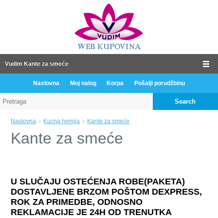
Vudim Kante za smeće
Naslovna
Moj nalog
Korpa
Pošalji porudžbinu
Search
»
»
Naslovna
Kucna hemija
Kante za smeće
Kante za smeće
U SLUČAJU OSTEĆENJA ROBE(PAKETA)
DOSTAVLJENE BRZOM POŠTOM DEXPRESS,
ROK ZA PRIMEDBE, ODNOSNO
REKLAMACIJE JE 24H OD TRENUTKA