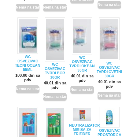
WC
WC
OSVEZIVAC
OSVEZIVAC
WC
WC
TECNI OCEAN
TVRDI OKEAN
OSVEZIVAC
OSVEZIVAC
55ML
30GR
TVRDI CVETNI
TVRDI BOR
100.00 din sa
40.01 din sa
30GR
30GR
pdv
pdv
40.01 din sa
40.01 din sa
pdv
pdv
NEUTRALIZATOR
MIRISA ZA
OSVEZIVAC
FRIZIDER
PROSTORIJA