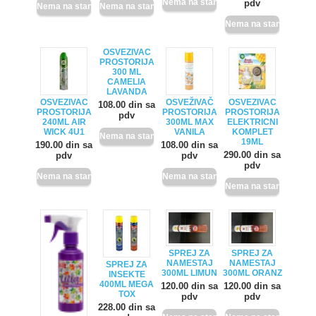
pdv
OSVEZIVAC
PROSTORIJA
300 ML
CAMELIA
LAVANDA
OSVEZIVAC
OSVEŽIVAČ
OSVEZIVAC
108.00 din sa
PROSTORIJA
PROSTORIJA
PROSTORIJA
pdv
240ML AIR
300ML MAX
ELEKTRICNI
WICK 4U1
VANILA
KOMPLET
19ML
190.00 din sa
108.00 din sa
290.00 din sa
pdv
pdv
pdv
SPREJ ZA
SPREJ ZA
NAMESTAJ
NAMESTAJ
SPREJ ZA
300ML LIMUN
300ML ORANZ
INSEKTE
400ML MEGA
120.00 din sa
120.00 din sa
TOX
pdv
pdv
228.00 din sa