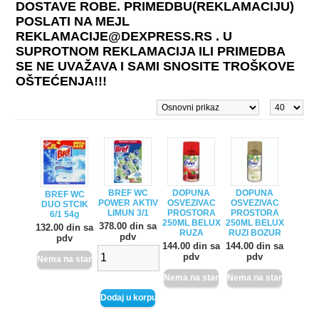
DOSTAVE ROBE. PRIMEDBU(REKLAMACIJU)
POSLATI NA MEJL
REKLAMACIJE@DEXPRESS.RS . U
SUPROTNOM REKLAMACIJA ILI PRIMEDBA
SE NE UVAŽAVA I SAMI SNOSITE TROŠKOVE
OŠTEĆENJA!!!
BREF WC
DOPUNA
DOPUNA
BREF WC
POWER AKTIV
OSVEZIVAC
OSVEZIVAC
DUO STCIK
LIMUN 3/1
PROSTORA
PROSTORA
6/1 54g
250ML BELUX
250ML BELUX
378.00 din sa
132.00 din sa
RUZA
RUZI BOZUR
pdv
pdv
144.00 din sa
144.00 din sa
pdv
pdv