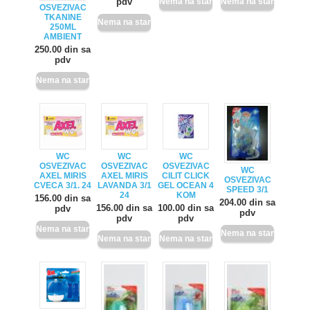
pdv
OSVEZIVAC
TKANINE
250ML
AMBIENT
250.00 din sa
pdv
WC
WC
WC
OSVEZIVAC
OSVEZIVAC
OSVEZIVAC
WC
AXEL MIRIS
AXEL MIRIS
CILIT CLICK
OSVEZIVAC
CVECA 3/1. 24
LAVANDA 3/1
GEL OCEAN 4
SPEED 3/1
24
KOM
156.00 din sa
204.00 din sa
156.00 din sa
100.00 din sa
pdv
pdv
pdv
pdv