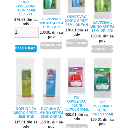
WC
OSVEZIVAC
TECNI 55ML
SET 2+1
OSVEZIVAC
OSVEZIVAC
276.67 din sa
MIKRO SPREJ
OSVEZIVAC
MIKRO SPREJ
pdv
15ML OKEAN
MIKRO SPREJ
15ML BOR
130.01 din sa
15ML ZELENI
130.01 din sa
pdv
130.01 din sa
pdv
pdv
WC
OSVEZIVAC
WC
TECNI
OSVEZIVAC
DOPUNA ZA
DOPUNA ZA
FLOWER 55ML
TECNI
MIKRO SPREJ
MIKRO SPREJ
FOREST 55ML
100.01 din sa
15ML BOR
15ML OKEAN
pdv
100.01 din sa
115.01 din sa
115.01 din sa
pdv
pdv
pdv