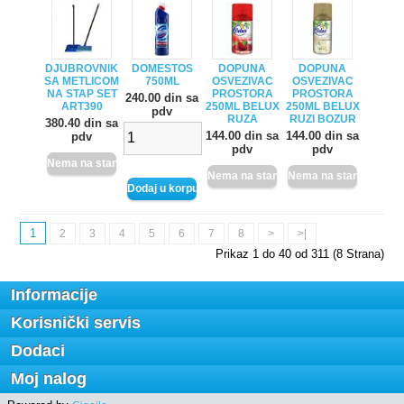
DJUBROVNIK
DOMESTOS
DOPUNA
DOPUNA
SA METLICOM
750ML
OSVEZIVAC
OSVEZIVAC
NA STAP SET
PROSTORA
PROSTORA
240.00 din sa
ART390
250ML BELUX
250ML BELUX
pdv
RUZA
RUZI BOZUR
380.40 din sa
144.00 din sa
144.00 din sa
pdv
pdv
pdv
1
2
3
4
5
6
7
8
>
>|
Prikaz 1 do 40 od 311 (8 Strana)
Informacije
Korisnički servis
Dodaci
Moj nalog