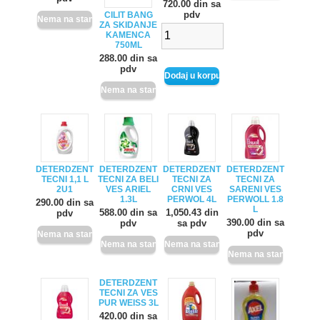
720.00 din sa
pdv
CILIT BANG
ZA SKIDANJE
KAMENCA
750ML
288.00 din sa
pdv
DETERDZENT
DETERDZENT
DETERDZENT
DETERDZENT
TECNI 1,1 L
TECNI ZA BELI
TECNI ZA
TECNI ZA
2U1
VES ARIEL
CRNI VES
SARENI VES
1.3L
PERWOL 4L
PERWOLL 1.8
290.00 din sa
L
588.00 din sa
1,050.43 din
pdv
390.00 din sa
pdv
sa pdv
pdv
DETERDZENT
TECNI ZA VES
PUR WEISS 3L
420.00 din sa