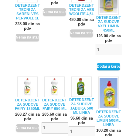
pdv
DETERDZENT
DETERDZENT
TECNI ZA
TECNI ZA VES
SARENI VES
WOOLITE 4,5L
DETERDZENT
PERWOLL 1L
480.00 din sa
ZA SUDOVE
228.00 din sa
pdv
AXEL LIMUN
pdv
450ML
126.00 din sa
pdv
DETERDZENT
DETERDZENT
DETERDZENT
ZA SUDOVE
ZA SUDOVE
ZA SUDOVE
JABUKA 500
FAIRY 1350ML
FAIRY 650 ML
DETERDZENT
ML LINEA
268.27 din sa
285.60 din sa
ZA SUDOVE
96.60 din sa
pdv
pdv
LIMUN 500ML
pdv
LINEA
100.20 din sa
pdv