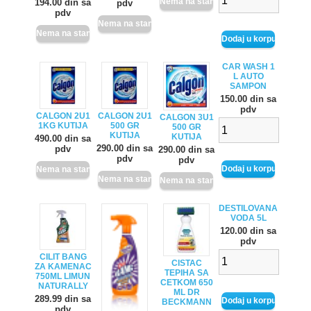
194.00 din sa
pdv
pdv
CAR WASH 1
L AUTO
SAMPON
150.00 din sa
pdv
CALGON 2U1
CALGON 2U1
CALGON 3U1
1KG KUTIJA
500 GR
500 GR
KUTIJA
KUTIJA
490.00 din sa
290.00 din sa
pdv
290.00 din sa
pdv
pdv
DESTILOVANA
VODA 5L
120.00 din sa
pdv
CILIT BANG
CISTAC
ZA KAMENAC
TEPIHA SA
750ML LIMUN
CETKOM 650
NATURALLY
ML DR
289.99 din sa
BECKMANN
pdv