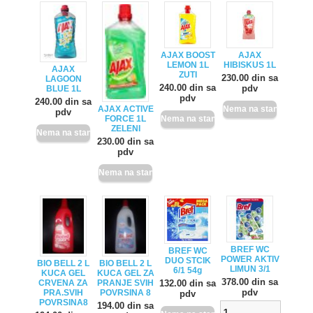
AJAX BOOST
AJAX
LEMON 1L
HIBISKUS 1L
AJAX
ZUTI
230.00 din sa
LAGOON
240.00 din sa
pdv
BLUE 1L
pdv
240.00 din sa
AJAX ACTIVE
pdv
FORCE 1L
ZELENI
230.00 din sa
pdv
BREF WC
BREF WC
POWER AKTIV
DUO STCIK
BIO BELL 2 L
BIO BELL 2 L
LIMUN 3/1
6/1 54g
KUCA GEL
KUCA GEL ZA
378.00 din sa
CRVENA ZA
PRANJE SVIH
132.00 din sa
pdv
PRA.SVIH
POVRSINA 8
pdv
POVRSINA8
194.00 din sa