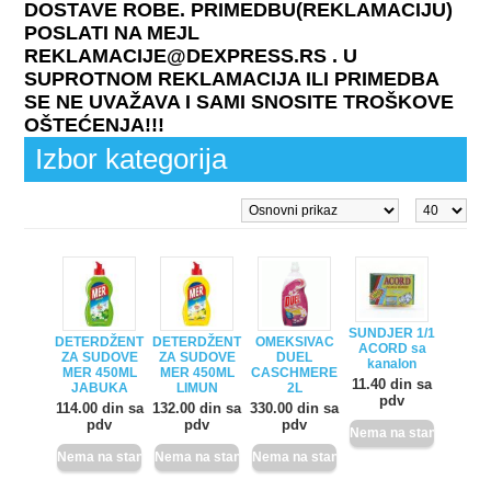
DOSTAVE ROBE. PRIMEDBU(REKLAMACIJU)
POSLATI NA MEJL
REKLAMACIJE@DEXPRESS.RS . U
SUPROTNOM REKLAMACIJA ILI PRIMEDBA
SE NE UVAŽAVA I SAMI SNOSITE TROŠKOVE
OŠTEĆENJA!!!
Izbor kategorija
SUNDJER 1/1
DETERDŽENT
DETERDŽENT
OMEKSIVAC
ACORD sa
ZA SUDOVE
ZA SUDOVE
DUEL
kanalon
MER 450ML
MER 450ML
CASCHMERE
11.40 din sa
JABUKA
LIMUN
2L
pdv
114.00 din sa
132.00 din sa
330.00 din sa
pdv
pdv
pdv